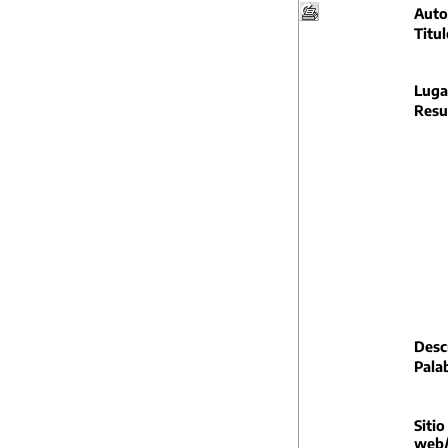
Auto
Titul
Luga
Resu
Descr
Pala
Sitio
web/