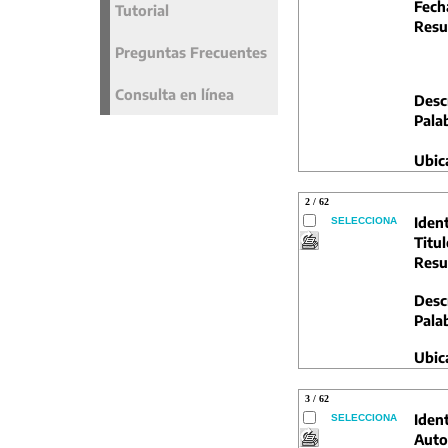
Fech
Tutorial
Resu
Preguntas Frecuentes
Consulta en línea
Descr
Pala
Ubic
2 / 62
Ident
SELECCIONA
Titul
Resu
Descr
Pala
Ubic
3 / 62
Ident
SELECCIONA
Auto