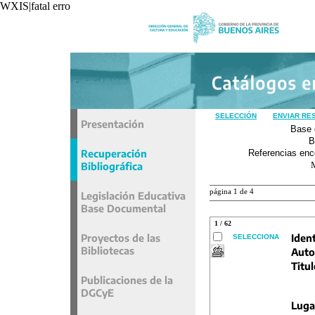
WXIS|fatal error|unavoidable|recxref/read|
SELECCIÓN
ENVIAR RE
Presentación
Base 
B
Recuperación
Referencias enc
Bibliográfica
página 1 de 4
Legislación Educativa
Base Documental
1 / 62
Proyectos de las
Ident
SELECCIONA
Bibliotecas
Auto
Titul
Publicaciones de la
DGCyE
Luga