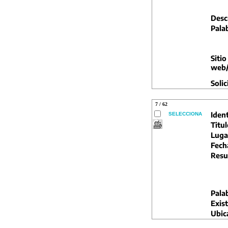
Descr
Pala
Sitio
web/
Solic
7 / 62
Ident
SELECCIONA
Titul
Luga
Fech
Resu
Pala
Exist
Ubic