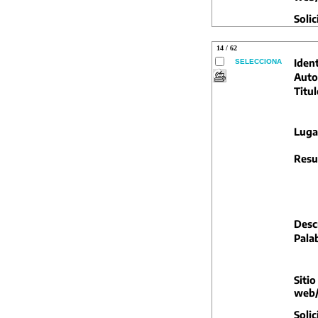
Solic
14 / 62
Ident
SELECCIONA
Auto
Titul
Luga
Resu
Descr
Pala
Sitio
web/
Solic