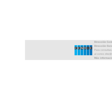
Dirección Cen
Dirección Gen
Para consultas
al correo dite
Más informaci