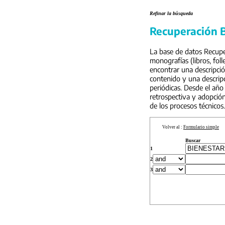
Refinar la búsqueda
Recuperación B
La base de datos Recuper
monografías (libros, foll
encontrar una descripci
contenido y una descripc
periódicas. Desde el año
retrospectiva y adopción
de los procesos técnicos.
Volver al :
Formulario simple
Buscar
1
2
3