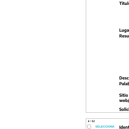
Titul
Luga
Resu
Descr
Pala
Sitio
web/
Solic
4 / 62
Ident
SELECCIONA