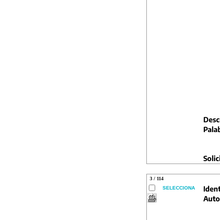
Descr
Pala
Solic
3 / 114
Ident
SELECCIONA
Auto