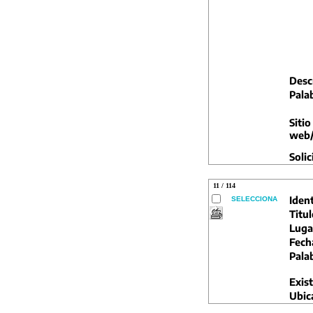
Descr
Pala
Sitio
web/
Solic
11 / 114
Ident
SELECCIONA
Titul
Luga
Fech
Pala
Exist
Ubic