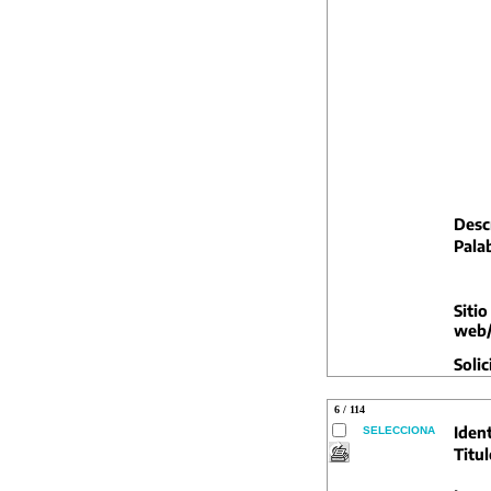
Descr
Pala
Sitio
web/
Solic
6 / 114
Ident
SELECCIONA
Titul