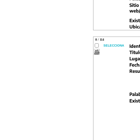
Sitio
web/
Exist
Ubic
8 / 114
Ident
SELECCIONA
Titul
Luga
Fech
Resu
Pala
Exist