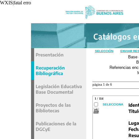
WXIS|fatal error|unavoidable|recxref/read|
SELECCIÓN
ENVIAR RE
Presentación
Base 
B
Recuperación
Referencias enc
Bibliográfica
página 1 de 6
Legislación Educativa
Base Documental
1 / 114
Proyectos de las
Ident
SELECCIONA
Bibliotecas
Titul
Luga
Publicaciones de la
DGCyE
Fech
Resu