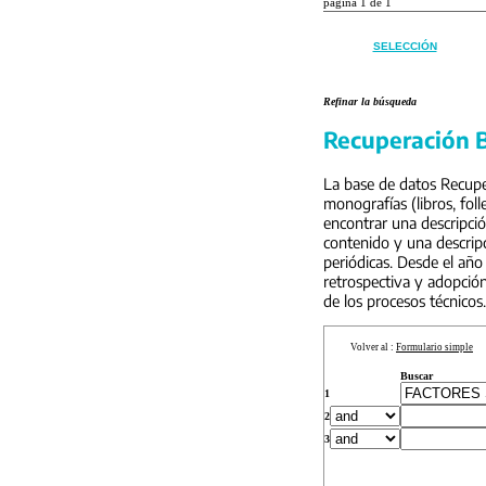
página 1 de 1
SELECCIÓN
Refinar la búsqueda
Recuperación B
La base de datos Recuper
monografías (libros, foll
encontrar una descripci
contenido y una descripc
periódicas. Desde el año
retrospectiva y adopción
de los procesos técnicos.
Volver al :
Formulario simple
Buscar
1
2
3