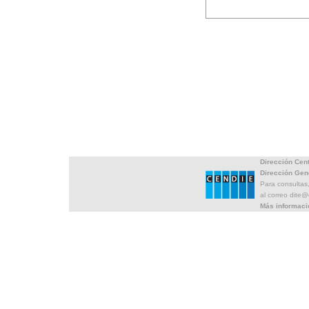
Dirección Cen
Dirección Gen
Para consultas
al correo dite
Más informaci