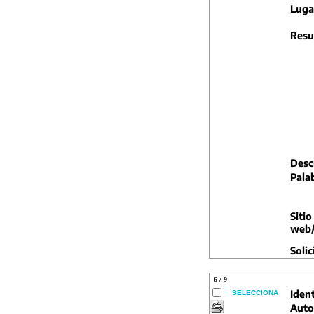
Luga
Resu
Descr
Pala
Sitio
web/
Solic
6 / 9
Ident
SELECCIONA
Auto