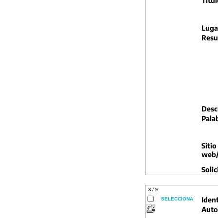
Titul
Luga
Resu
Descr
Pala
Sitio
web/
Solic
8 / 9
Ident
SELECCIONA
Auto