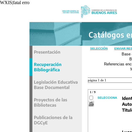
WXIS|fatal error|unavoidable|recxref/read|
SELECCIÓN
ENVIAR RE
Presentación
Base 
B
Recuperación
Referencias enc
Bibliográfica
página 1 de 1
Legislación Educativa
Base Documental
1 / 9
Ident
SELECCIONA
Proyectos de las
Auto
Bibliotecas
Titul
Publicaciones de la
DGCyE