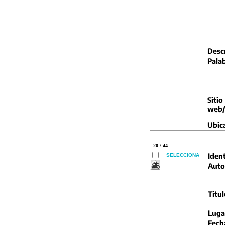
Descr
Palab
Sitio
web/
Ubic
20 / 44
Ident
SELECCIONA
Auto
Titul
Luga
Fech