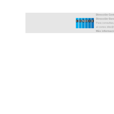
Dirección Cen
Dirección Gen
Para consultas
al correo dite
Más informaci