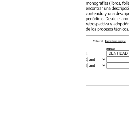
monografías (libros, foll
encontrar una descripci
contenido y una descripc
periódicas. Desde el año
retrospectiva y adopción
de los procesos técnicos.
Volver al :
Formulario simple
Buscar
1
2
3