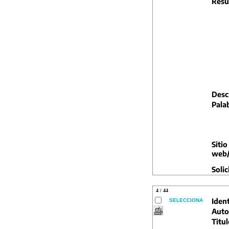
Resu
Descr
Pala
Sitio
web/
Solic
4 / 44
Ident
SELECCIONA
Auto
Titul