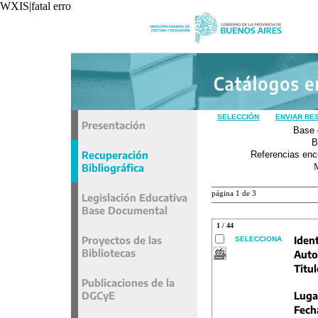
WXIS|fatal error|unavoidable|recxref/read|
SELECCIÓN
ENVIAR RE
Presentación
Base 
B
Recuperación
Referencias enc
Bibliográfica
página 1 de 3
Legislación Educativa
Base Documental
1 / 44
Proyectos de las
Ident
SELECCIONA
Bibliotecas
Auto
Titul
Publicaciones de la
DGCyE
Luga
Fech