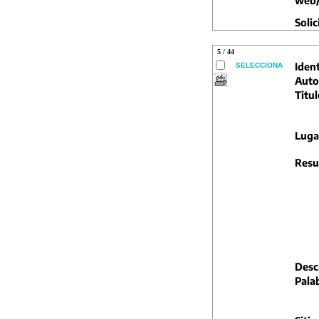
web/
Solic
5 / 44
Ident
SELECCIONA
Auto
Titul
Luga
Resu
Descr
Pala