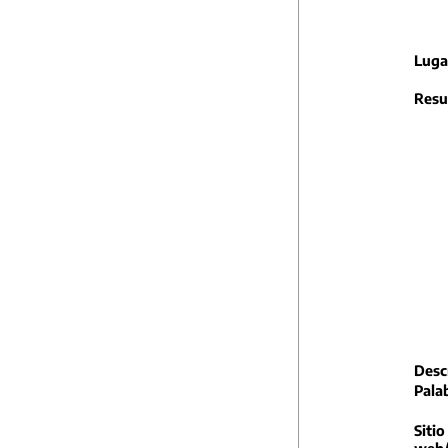
Luga
Resu
Descr
Pala
Sitio