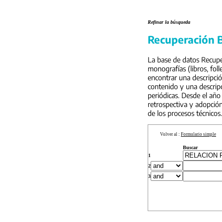
Refinar la búsqueda
Recuperación B
La base de datos Recuper
monografías (libros, foll
encontrar una descripci
contenido y una descripc
periódicas. Desde el año
retrospectiva y adopción
de los procesos técnicos.
Volver al :
Formulario simple
Buscar
1
2
3