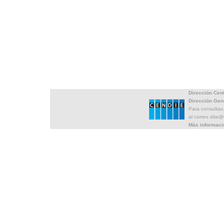
Dirección Cen
Dirección Gen
Para consultas
al correo dite
Más informaci