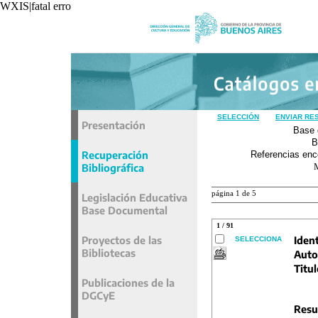
WXIS|fatal error|unavoidable|recxref/read|
SELECCIÓN
ENVIAR RE
Presentación
Base 
B
Recuperación
Referencias enc
Bibliográfica
página 1 de 5
Legislación Educativa
Base Documental
1 / 91
Proyectos de las
Ident
SELECCIONA
Bibliotecas
Auto
Titul
Publicaciones de la
DGCyE
Resu