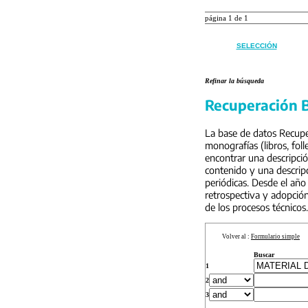
página 1 de 1
SELECCIÓN
Refinar la búsqueda
Recuperación B
La base de datos Recuper
monografías (libros, foll
encontrar una descripci
contenido y una descripc
periódicas. Desde el año
retrospectiva y adopción
de los procesos técnicos.
Volver al :
Formulario simple
Buscar
1
2
3