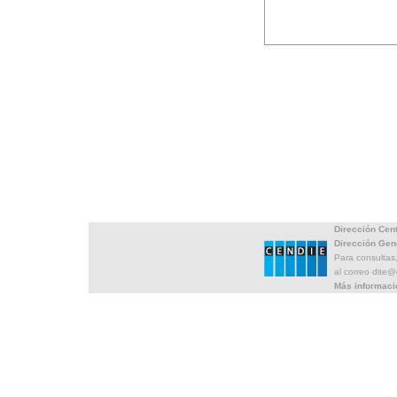
Dirección Cen
Dirección Gen
Para consultas
al correo dite
Más informaci