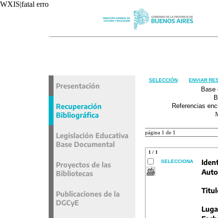
WXIS|fatal error|unavoidable|recxref/read|
SELECCIÓN
ENVIAR RE
Presentación
Base 
B
Recuperación
Referencias enc
Bibliográfica
página 1 de 1
Legislación Educativa
Base Documental
1 / 1
Ident
SELECCIONA
Proyectos de las
Auto
Bibliotecas
Titul
Publicaciones de la
DGCyE
Luga