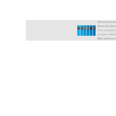
Dirección Cen
Dirección Gen
Para consultas
al correo dite
Más informaci