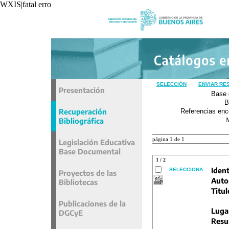
WXIS|fatal error|unavoidable|recxref/read|
SELECCIÓN
ENVIAR RE
Presentación
Base 
B
Recuperación
Referencias enc
Bibliográfica
página 1 de 1
Legislación Educativa
Base Documental
1 / 2
Ident
SELECCIONA
Proyectos de las
Auto
Bibliotecas
Titul
Publicaciones de la
Luga
DGCyE
Resu