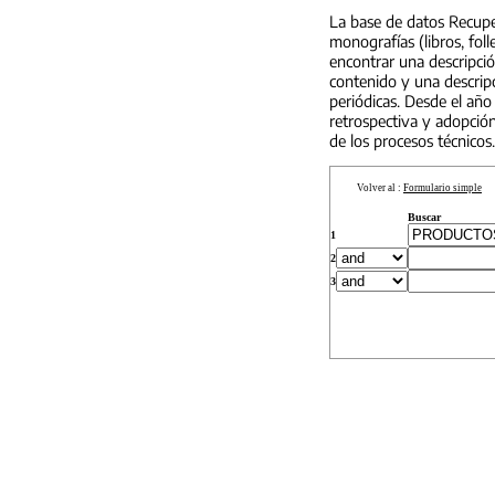
La base de datos Recuper
monografías (libros, foll
encontrar una descripci
contenido y una descripc
periódicas. Desde el año
retrospectiva y adopción
de los procesos técnicos.
Volver al :
Formulario simple
Buscar
1
2
3