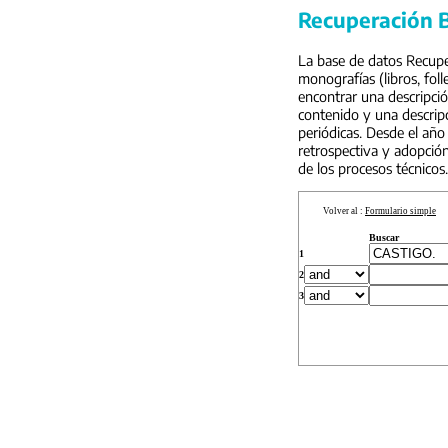
Recuperación B
La base de datos Recuper
monografías (libros, foll
encontrar una descripci
contenido y una descripc
periódicas. Desde el año
retrospectiva y adopción
de los procesos técnicos.
Volver al :
Formulario simple
Buscar
1
2
3