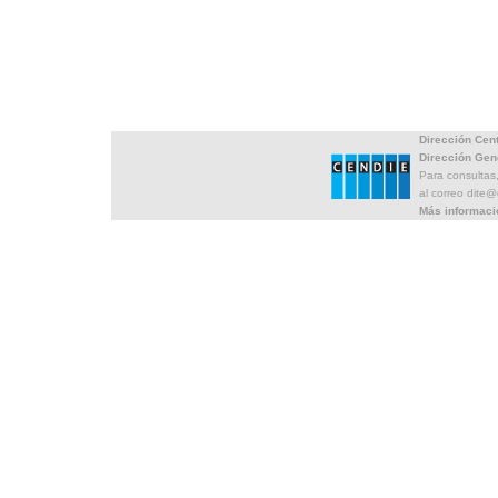
Dirección Cen
Dirección Gen
Para consultas
al correo dite
Más informaci