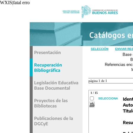
WXIS|fatal error|unavoidable|recxref/read|
SELECCIÓN
ENVIAR RE
Presentación
Base 
B
Recuperación
Referencias enc
Bibliográfica
página 1 de 1
Legislación Educativa
Base Documental
1 / 15
Ident
SELECCIONA
Proyectos de las
Auto
Bibliotecas
Titul
Publicaciones de la
Resu
DGCyE