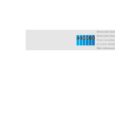
Dirección Cen
Dirección Gen
Para consultas
al correo dite
Más informaci