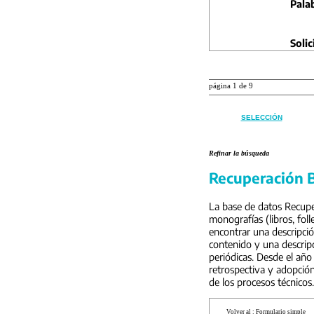
Pala
Solic
página 1 de 9
SELECCIÓN
Refinar la búsqueda
Recuperación B
La base de datos Recuper
monografías (libros, foll
encontrar una descripci
contenido y una descripc
periódicas. Desde el año
retrospectiva y adopción
de los procesos técnicos.
Volver al :
Formulario simple