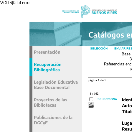
WXIS|fatal error|unavoidable|recxref/read|
SELECCIÓN
ENVIAR RE
Presentación
Base 
B
Recuperación
Referencias enc
Bibliográfica
página 1 de 9
Legislación Educativa
Base Documental
1 / 162
Proyectos de las
Ident
SELECCIONA
Bibliotecas
Auto
Titul
Publicaciones de la
DGCyE
Luga
Resu