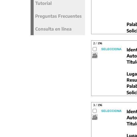
Tutorial
Preguntas Frecuentes
Pala
Consulta en línea
Solic
2 / 196
Ident
SELECCIONA
Auto
Titul
Luga
Resu
Pala
Solic
3 / 196
Ident
SELECCIONA
Auto
Titul
Luga