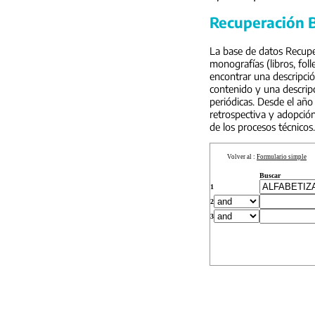
Recuperación B
La base de datos Recuper
monografías (libros, foll
encontrar una descripci
contenido y una descripc
periódicas. Desde el año
retrospectiva y adopción
de los procesos técnicos.
Volver al :
Formulario simple
Buscar
1
2
3