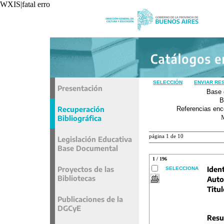
WXIS|fatal error|unavoidable|recxref/read|
SELECCIÓN
ENVIAR RE
Presentación
Base 
B
Recuperación
Referencias enc
Bibliográfica
página 1 de 10
Legislación Educativa
Base Documental
1 / 196
Proyectos de las
Ident
SELECCIONA
Bibliotecas
Auto
Titul
Publicaciones de la
DGCyE
Resu