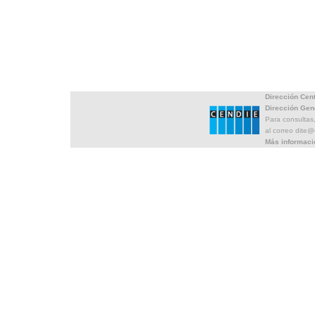
Dirección Cen
Dirección Gen
Para consultas
al correo dite
Más informaci