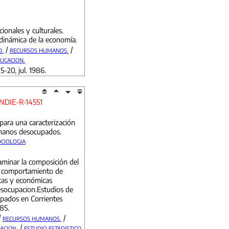
ionales y culturales.
 dinámica de la economía.
/
/
O.
RECURSOS HUMANOS.
UCACION.
5-20, jul. 1986.
NDIE-R-14551
para una caracterización
umanos desocupados.
OCIOLOGIA
xaminar la composición del
 comportamiento de
icas y económicas
desocupacion.Estudios de
pados en Corrientes
85.
/
/
RECURSOS HUMANOS.
/
ACION.
ESTUDIO ESTADISTICO.