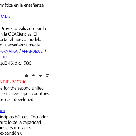
rmática en la enseñanza
 CNDIE
l Proyectorealizado por la
 la OEACiencias. El
ortar al nuevo modelo
en la enseñanza media.
/
/
FORMATICA.
APRENDIZAJE.
CTO.
,p.12-16, dic. 1986.
NDIE-R-10796
e for the second united
 least developed countries.
te least developed
rum.
incipios básicos. Encuadre
arrollo de la capacidad
os desarrollados.
 expansión y