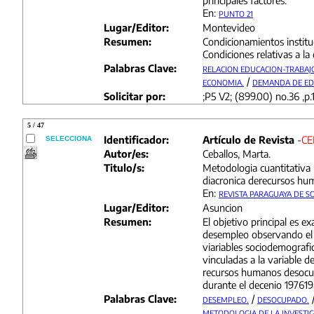
principales factores.
En:
PUNTO 21
Lugar/Editor:
Montevideo
Resumen:
Condicionamientos instituc
Condiciones relativas a la
Palabras Clave:
RELACION EDUCACION-TRABAJ
/
ECONOMIA.
DEMANDA DE ED
Solicitar por:
;P5 V2; (899.00) no.36 ,p.1
5 / 47
Identificador:
Artículo de Revista
-
CE
SELECCIONA
Autor/es:
Ceballos, Marta.
Titulo/s:
Metodologia cuantitativa 
diacronica derecursos h
En:
REVISTA PARAGUAYA DE S
Lugar/Editor:
Asuncion
Resumen:
El objetivo principal es e
desempleo observando el
viariables sociodemograf
vinculadas a la variable 
recursos humanos desocu
durante el decenio 197619
Palabras Clave:
/
DESEMPLEO.
DESOCUPADO.
METODOLOGIA DE LA INVESTIG