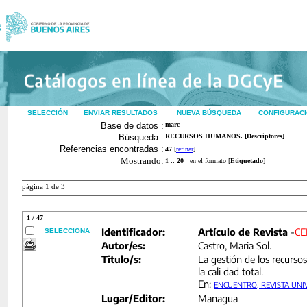
SELECCIÓN
ENVIAR RESULTADOS
NUEVA BÚSQUEDA
CONFIGURAC
Base de datos :
marc
Búsqueda :
RECURSOS HUMANOS. [Descriptores]
Referencias encontradas :
47
[
refinar
]
Mostrando:
1 .. 20
en el formato [
Etiquetado
]
página 1 de 3
1 / 47
Identificador:
Artículo de Revista
-
CE
SELECCIONA
Autor/es:
Castro, Maria Sol.
Titulo/s:
La gestión de los recurs
la cali dad total.
En:
ENCUENTRO, REVISTA UNI
Lugar/Editor:
Managua