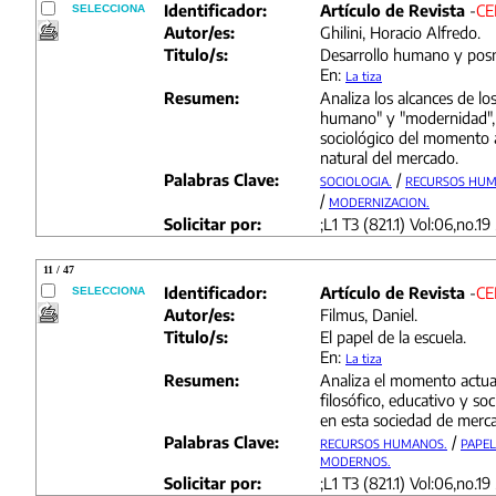
Identificador:
Artículo de Revista
-
CE
SELECCIONA
Autor/es:
Ghilini, Horacio Alfredo.
Titulo/s:
Desarrollo humano y pos
En:
La tiza
Resumen:
Analiza los alcances de lo
humano" y "modernidad", 
sociológico del momento a
natural del mercado.
Palabras Clave:
/
SOCIOLOGIA.
RECURSOS HUM
/
MODERNIZACION.
Solicitar por:
;L1 T3 (821.1) Vol:06,no.19 ,
11 / 47
Identificador:
Artículo de Revista
-
CE
SELECCIONA
Autor/es:
Filmus, Daniel.
Titulo/s:
El papel de la escuela.
En:
La tiza
Resumen:
Analiza el momento actual
filosófico, educativo y soci
en esta sociedad de merc
Palabras Clave:
/
RECURSOS HUMANOS.
PAPEL
MODERNOS.
Solicitar por:
;L1 T3 (821.1) Vol:06,no.19 ,