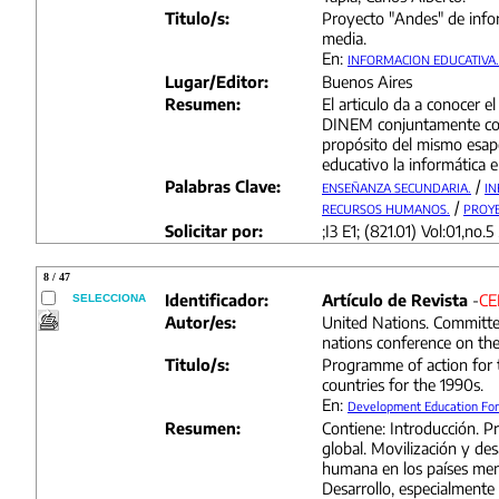
Titulo/s:
Proyecto "Andes" de info
media.
En:
INFORMACION EDUCATIVA.
Lugar/Editor:
Buenos Aires
Resumen:
El articulo da a conocer e
DINEM conjuntamente con
propósito del mismo esap
educativo la informática 
Palabras Clave:
/
ENSEÑANZA SECUNDARIA.
IN
/
RECURSOS HUMANOS.
PROYE
Solicitar por:
;I3 E1; (821.01) Vol:01,no.5 
8 / 47
Identificador:
Artículo de Revista
-
CE
SELECCIONA
Autor/es:
United Nations. Committe
nations conference on the
Titulo/s:
Programme of action for 
countries for the 1990s.
En:
Development Education Fo
Resumen:
Contiene: Introducción. Pr
global. Movilización y des
humana en los países men
Desarrollo, especialmente