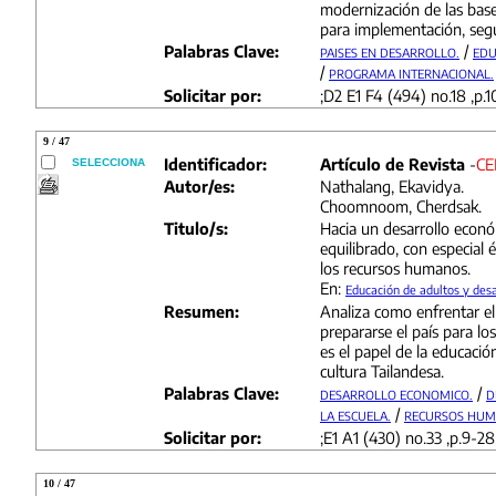
modernización de las bas
para implementación, segui
Palabras Clave:
/
PAISES EN DESARROLLO.
EDU
/
PROGRAMA INTERNACIONAL.
Solicitar por:
;D2 E1 F4 (494) no.18 ,p.1
9 / 47
Identificador:
Artículo de Revista
-
CE
SELECCIONA
Autor/es:
Nathalang, Ekavidya.
Choomnoom, Cherdsak.
Titulo/s:
Hacia un desarrollo econó
equilibrado, con especial é
los recursos humanos.
En:
Educación de adultos y desa
Resumen:
Analiza como enfrentar e
prepararse el país para lo
es el papel de la educación
cultura Tailandesa.
Palabras Clave:
/
DESARROLLO ECONOMICO.
D
/
LA ESCUELA.
RECURSOS HUM
Solicitar por:
;E1 A1 (430) no.33 ,p.9-28,
10 / 47