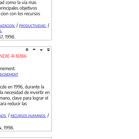
idad como la vía mas
rincipales objetivos
 cion con los recursos
/
/
IZACION.
PRODUCTIVIDAD.
S.
67, 1998.
NDIE-R-16186
gnement.
SEIGNEMENT
cde en 1996, durante la
la necesidad de invertir en
mano, clave para lograr el
ra reducir las
/
/
NOS.
RECURSOS HUMANOS.
4, 1998.