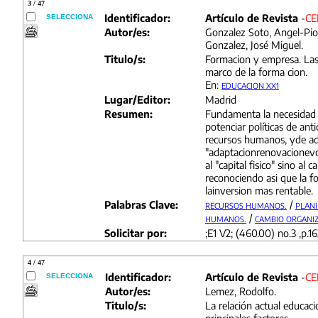
3 / 47
Identificador:
Artículo de Revista
-
CE
SELECCIONA
Autor/es:
Gonzalez Soto, Angel-Pio
Gonzalez, José Miguel.
Titulo/s:
Formacion y empresa. La
marco de la forma cion.
En:
EDUCACION XX1
Lugar/Editor:
Madrid
Resumen:
Fundamenta la necesidad d
potenciar políticas de anti
recursos humanos, yde ado
"adaptacionrenovacionevo
al "capital fisico" sino al c
reconociendo asi que la f
lainversion mas rentable.
Palabras Clave:
/
RECURSOS HUMANOS.
PLANI
/
HUMANOS.
CAMBIO ORGANIZ
Solicitar por:
;E1 V2; (460.00) no.3 ,p.1
4 / 47
Identificador:
Artículo de Revista
-
CE
SELECCIONA
Autor/es:
Lemez, Rodolfo.
Titulo/s:
La relación actual educacio