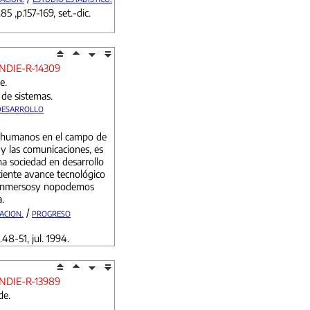
85 ,p.157-169, set.-dic.
NDIE-R-14309
e.
 de sistemas.
 DESARROLLO
s humanos en el campo de
 y las comunicaciones, es
a sociedad en desarrollo
ciente avance tecnológico
s inmersosy nopodemos
a.
/
ACION.
PROGRESO
.48-51, jul. 1994.
NDIE-R-13989
de.