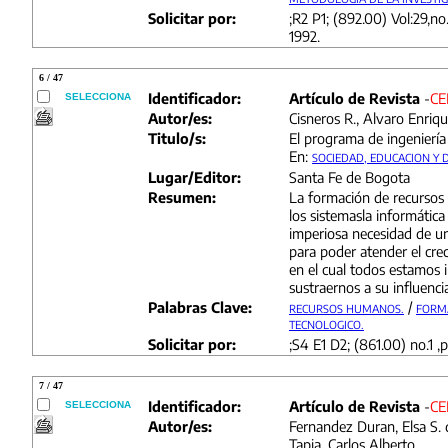
Solicitar por:
;R2 P1; (892.00) Vol:29,no.
1992.
6 / 47
Identificador:
Artículo de Revista
-
CE
SELECCIONA
Autor/es:
Cisneros R., Alvaro Enriqu
Titulo/s:
El programa de ingeniería
En:
SOCIEDAD, EDUCACION Y
Lugar/Editor:
Santa Fe de Bogota
Resumen:
La formación de recurso
los sistemasla informática
imperiosa necesidad de un
para poder atender el cre
en el cual todos estamo
sustraernos a su influenci
Palabras Clave:
/
RECURSOS HUMANOS.
FORM
TECNOLOGICO.
Solicitar por:
;S4 E1 D2; (861.00) no.1 ,p
7 / 47
Identificador:
Artículo de Revista
-
CE
SELECCIONA
Autor/es:
Fernandez Duran, Elsa S. 
Tapia, Carlos Alberto.