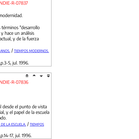
NDIE-R-07837
modernidad.
s términos "desarrollo
y hace un análisis
ctual, y de la fuerza
/
ANOS.
TIEMPOS MODERNOS.
p.3-5, jul. 1996.
NDIE-R-07836
 desde el punto de vista
al, y el papel de la escuela
ado.
/
 DE LA ESCUELA.
TIEMPOS
p.14-17, jul. 1996.