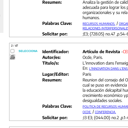
Resumen:
Analiza la gestión de cal
adecuada para lograr los p
organizacionales y su rela
s
humanos.
Palabras Clave:
/
RECURSOS HUMANOS.
ORGAN
RELACIONES INTERPERSONALE
Solicitar por:
;E3; (728.05) no.47 ,p.54-
2 / 47
Identificador:
Artículo de Revista
-
CE
SELECCIONA
Autor/es:
Ocde, Paris.
Titulo/s:
L'innovation dans l'ensei
En:
L'INNOVATION DANS L'EN
Lugar/Editor:
Paris
Resumen:
Reunion del consejo del O
cual se puso en evidencia 
la educación delcapital hu
crecimiento económico ypa
desigualdades sociales.
Palabras Clave:
POLITICA DE RECURSOS HUMA
/
OCDE.
CONFERENCIA.
Solicitar por:
;I3 E3; (044.00) no.2 ,p.1-