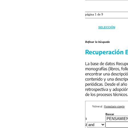
página 1 de 9
SELECCIÓN
Refinar la búsqueda
Recuperación B
La base de datos Recuper
monografías (libros, foll
encontrar una descripci
contenido y una descripc
periódicas. Desde el año
retrospectiva y adopción
de los procesos técnicos.
Volver al :
Formulario simple
Buscar
1
2