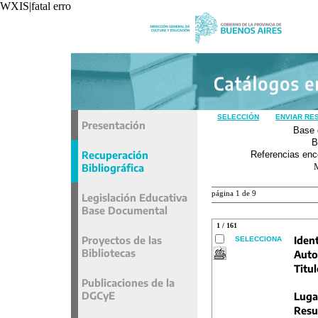
WXIS|fatal error|unavoidable|recxref/read|
SELECCIÓN
ENVIAR RE
Presentación
Base 
B
Recuperación
Referencias enc
Bibliográfica
página 1 de 9
Legislación Educativa
Base Documental
1 / 161
Proyectos de las
Ident
SELECCIONA
Bibliotecas
Auto
Titul
Publicaciones de la
DGCyE
Luga
Resu