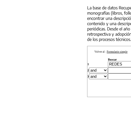
La base de datos Recuper
monografías (libros, foll
encontrar una descripci
contenido y una descripc
periódicas. Desde el año
retrospectiva y adopción
de los procesos técnicos.
Volver al :
Formulario simple
Buscar
1
2
3