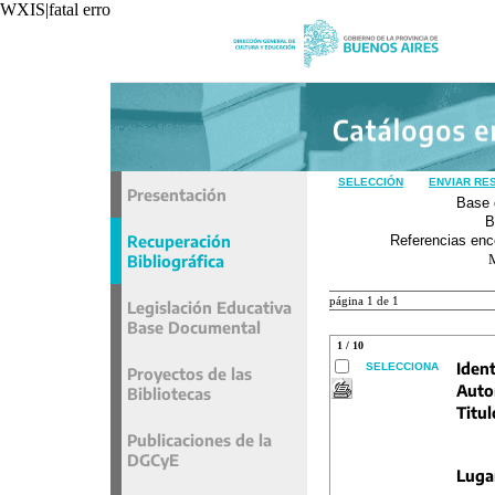
WXIS|fatal error|unavoidable|recxref/read|
SELECCIÓN
ENVIAR RE
Presentación
Base 
B
Recuperación
Referencias enc
Bibliográfica
página 1 de 1
Legislación Educativa
Base Documental
1 / 10
Ident
SELECCIONA
Proyectos de las
Auto
Bibliotecas
Titul
Publicaciones de la
DGCyE
Luga