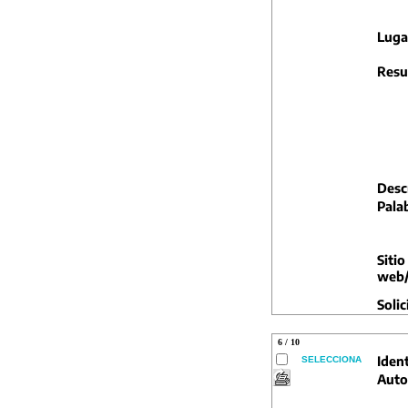
Luga
Resu
Descr
Pala
Sitio
web/
Solic
6 / 10
Ident
SELECCIONA
Auto