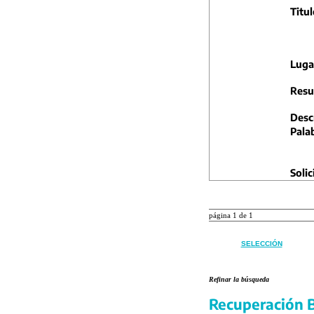
Titul
Luga
Resu
Descr
Pala
Solic
página 1 de 1
SELECCIÓN
Refinar la búsqueda
Recuperación B