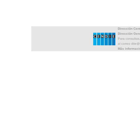
Dirección Cen
Dirección Gen
Para consultas
al correo dite
Más informaci